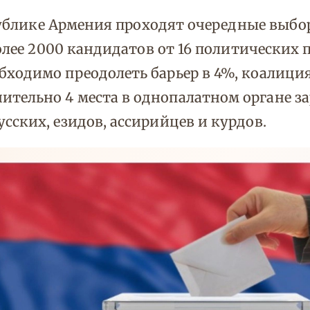
еспублике Армения проходят очередные выб
олее 2000 кандидатов от 16 политических п
ходимо преодолеть барьер в 4%, коалициям
тельно 4 места в однопалатном органе за
сских, езидов, ассирийцев и курдов.