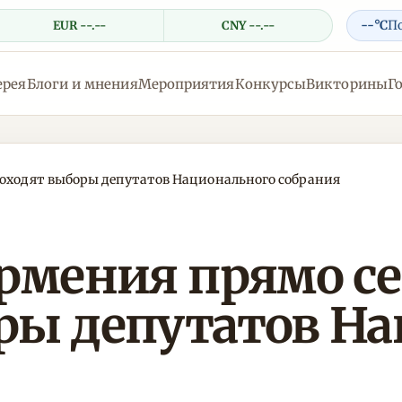
--°C
П
EUR --.--
CNY --.--
ерея
Блоги и мнения
Мероприятия
Конкурсы
Викторины
Г
роходят выборы депутатов Национального собрания
Армения прямо с
ры депутатов На