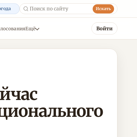
огода
Искать
Войти
олосования
Ещё
ейчас
ционального