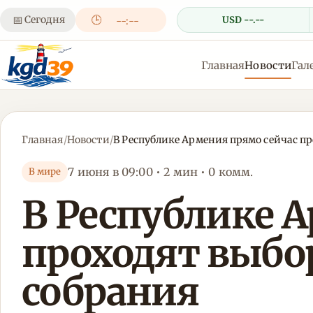
📅
Сегодня
🕒
USD --.--
--:--
Главная
Новости
Гал
Главная
/
Новости
/
В Республике Армения прямо сейчас п
7 июня в 09:00 • 2 мин • 0 комм.
В мире
В Республике 
проходят выбо
собрания