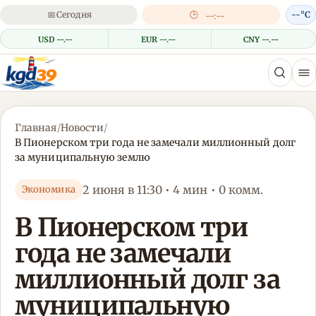
📅
Сегодня
🕒
--°C
--:--
USD --.--
EUR --.--
CNY --.--
Главная
/
Новости
/
В Пионерском три года не замечали миллионный долг
за муниципальную землю
2 июня в 11:30 • 4 мин • 0 комм.
Экономика
В Пионерском три
года не замечали
миллионный долг за
муниципальную