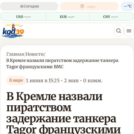
📅
Сегодня
🕒
--°C
--:--
USD --.--
EUR --.--
CNY --.--
Главная
/
Новости
/
В Кремле назвали пиратством задержание танкера
Tagor французскими ВМС
1 июня в 15:25 • 2 мин • 0 комм.
В мире
В Кремле назвали
пиратством
задержание танкера
Tagor французскими