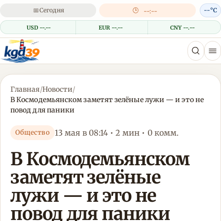
📅
Сегодня
🕒
--°C
--:--
USD --.--
EUR --.--
CNY --.--
Главная
/
Новости
/
В Космодемьянском заметят зелёные лужи — и это не
повод для паники
13 мая в 08:14 • 2 мин • 0 комм.
Общество
В Космодемьянском
заметят зелёные
лужи — и это не
повод для паники