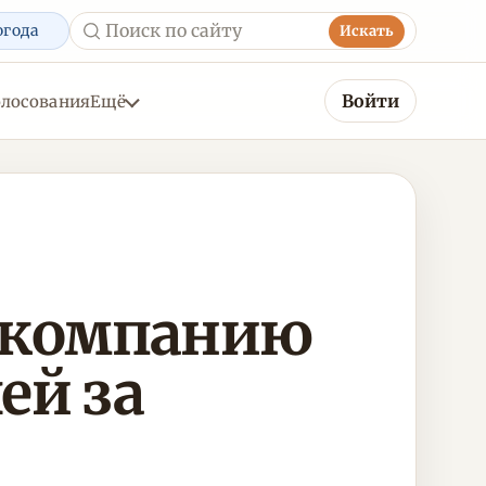
огода
Искать
Войти
олосования
Ещё
 компанию
ей за