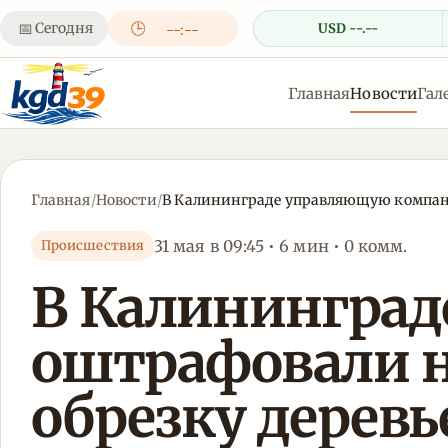
📅
Сегодня
🕒
USD --.--
--:--
Главная
Новости
Гал
Главная
/
Новости
/
В Калининграде управляющую компанию
31 мая в 09:45 • 6 мин • 0 комм.
Происшествия
В Калинингра
оштрафовали на
обрезку деревь