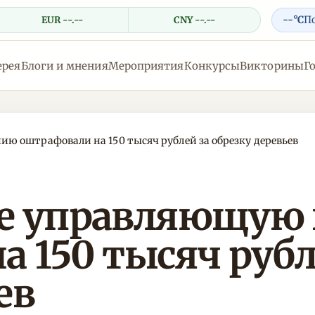
--°C
П
EUR --.--
CNY --.--
ерея
Блоги и мнения
Мероприятия
Конкурсы
Викторины
Г
 оштрафовали на 150 тысяч рублей за обрезку деревьев
де управляющую
 150 тысяч рубл
ев