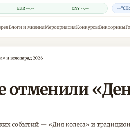
--°C
П
EUR --.--
CNY --.--
ерея
Блоги и мнения
Мероприятия
Конкурсы
Викторины
Г
а» и велопарад 2026
е отменили «Ден
ких событий — «Дня колеса» и традицион