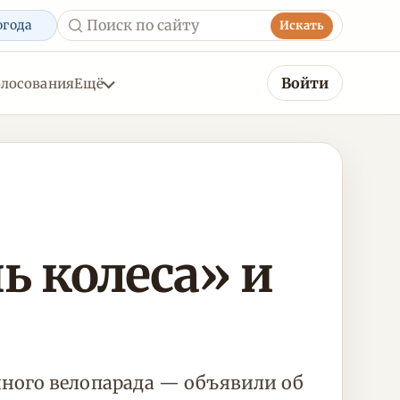
огода
Искать
Войти
олосования
Ещё
ь колеса» и
ного велопарада — объявили об