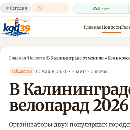
📅
Сегодня
🕒
USD --.--
--:--
Главная
Новости
Гал
Главная
/
Новости
/
В Калининграде отменили «День колес
12 мая в 06:30 • 3 мин • 0 комм.
Общество
В Калининград
велопарад 2026
Организаторы двух популярных городс