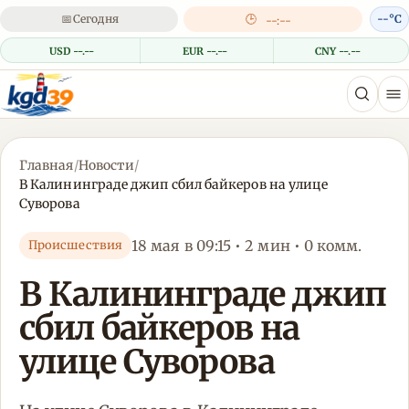
📅
Сегодня
🕒
--°C
--:--
USD --.--
EUR --.--
CNY --.--
Главная
/
Новости
/
В Калининграде джип сбил байкеров на улице
Суворова
18 мая в 09:15 • 2 мин • 0 комм.
Происшествия
В Калининграде джип
сбил байкеров на
улице Суворова