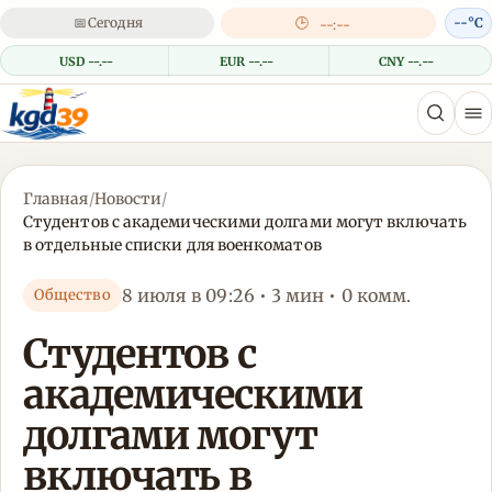
📅
Сегодня
🕒
--°C
--:--
USD --.--
EUR --.--
CNY --.--
Главная
/
Новости
/
Студентов с академическими долгами могут включать
в отдельные списки для военкоматов
8 июля в 09:26 • 3 мин • 0 комм.
Общество
Студентов с
академическими
долгами могут
включать в