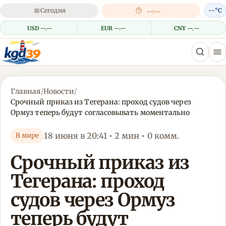
📅
Сегодня
🕒
--°C
--:--
USD --.--
EUR --.--
CNY --.--
Главная
/
Новости
/
Срочный приказ из Тегерана: проход судов через
Ормуз теперь будут согласовывать моментально
18 июня в 20:41 • 2 мин • 0 комм.
В мире
Срочный приказ из
Тегерана: проход
судов через Ормуз
теперь будут