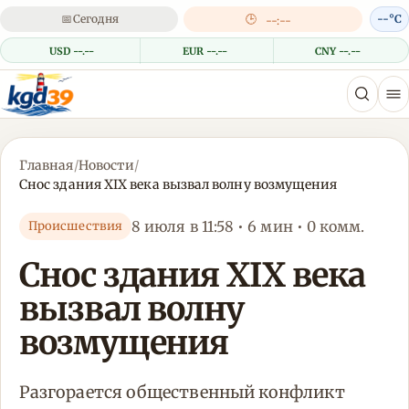
📅
Сегодня
🕒
--°C
--:--
USD --.--
EUR --.--
CNY --.--
Главная
/
Новости
/
Снос здания XIX века вызвал волну возмущения
8 июля в 11:58 • 6 мин • 0 комм.
Происшествия
Снос здания XIX века
вызвал волну
возмущения
Разгорается общественный конфликт