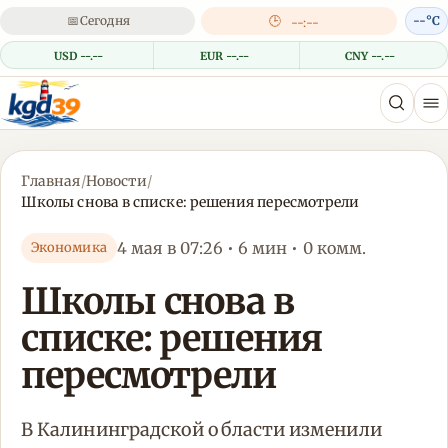
📅
Сегодня
🕒
--°C
--:--
USD --.--
EUR --.--
CNY --.--
Главная
/
Новости
/
Школы снова в списке: решения пересмотрели
4 мая в 07:26 • 6 мин • 0 комм.
Экономика
Школы снова в
списке: решения
пересмотрели
В Калининградской области изменили