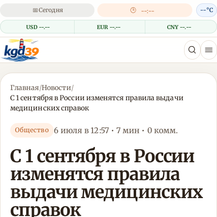
📅
Сегодня
🕒
--°C
--:--
USD --.--
EUR --.--
CNY --.--
Главная
/
Новости
/
С 1 сентября в России изменятся правила выдачи
медицинских справок
6 июля в 12:57 • 7 мин • 0 комм.
Общество
С 1 сентября в России
изменятся правила
выдачи медицинских
справок