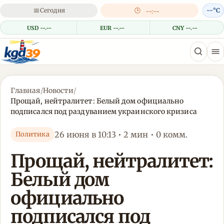
📅
Сегодня
🕒
--°C
--:--
USD --.--
EUR --.--
CNY --.--
Главная
/
Новости
/
Прощай, нейтралитет: Белый дом официально
подписался под раздуванием украинского кризиса
26 июня в 10:13 • 2 мин • 0 комм.
Политика
Прощай, нейтралитет:
Белый дом
официально
подписался под