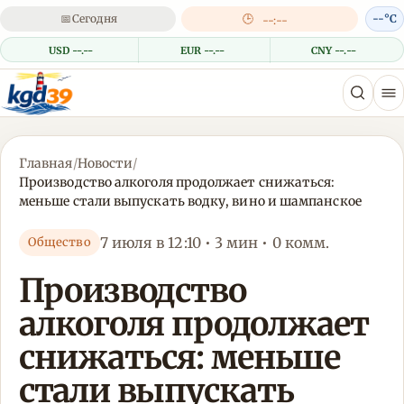
📅
Сегодня
🕒
--°C
--:--
USD --.--
EUR --.--
CNY --.--
Главная
/
Новости
/
Производство алкоголя продолжает снижаться:
меньше стали выпускать водку, вино и шампанское
7 июля в 12:10 • 3 мин • 0 комм.
Общество
Производство
алкоголя продолжает
снижаться: меньше
стали выпускать