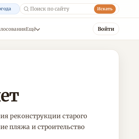
огода
Искать
Войти
олосования
Ещё
лет
ния реконструкции старого
ие пляжа и строительство