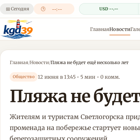
📅
Сегодня
🕒
USD --.--
--:--
Главная
Новости
Гал
Главная
/
Новости
/
Пляжа не будет ещё несколько лет
12 июня в 13:45 • 5 мин • 0 комм.
Общество
Пляжа не будет
Жителям и туристам Светлогорска прид
променада на побережье стартует нов
берегозащитных сооружений.