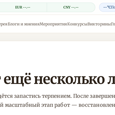
--°C
П
EUR --.--
CNY --.--
ерея
Блоги и мнения
Мероприятия
Конкурсы
Викторины
Г
 ещё несколько 
ётся запастись терпением. После заверше
ый масштабный этап работ — восстановлен