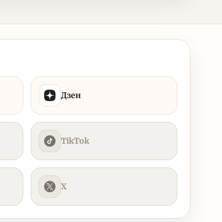
Дзен
TikTok
X