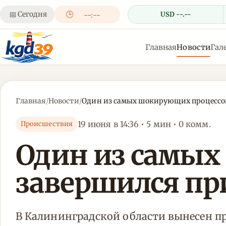
📅
Сегодня
🕒
USD --.--
--:--
Главная
Новости
Гал
Главная
/
Новости
/
Один из самых шокирующих процессов
19 июня в 14:36 • 5 мин • 0 комм.
Происшествия
Один из самых
завершился пр
В Калининградской области вынесен п