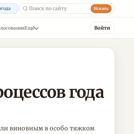
огода
Искать
Войти
олосования
Ещё
оцессов года
нали виновным в особо тяжком