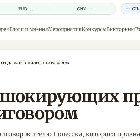
--°C
П
EUR --.--
CNY --.--
ерея
Блоги и мнения
Мероприятия
Конкурсы
Викторины
Г
 года завершился приговором
 шокирующих пр
иговором
риговор жителю Полесска, которого приз