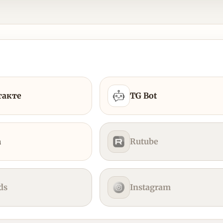
такте
TG Bot
а
Rutube
ds
Instagram