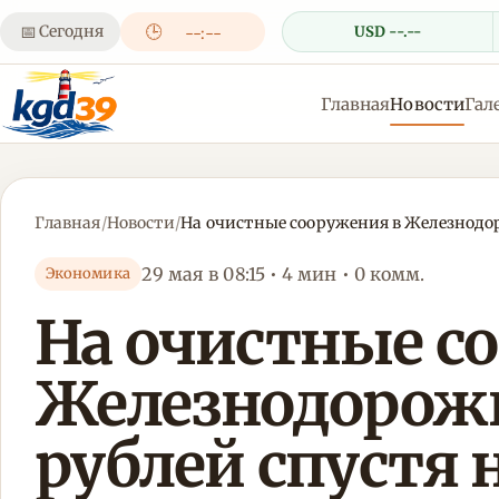
📅
Сегодня
🕒
USD --.--
--:--
Главная
Новости
Гал
Главная
/
Новости
/
На очистные сооружения в Железнодор
29 мая в 08:15 • 4 мин • 0 комм.
Экономика
На очистные с
Железнодорожн
рублей спустя 