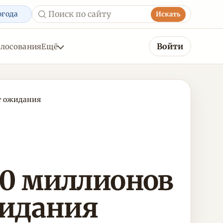
огода
Искать
Войти
олосования
Ещё
ет ожидания
0 миллионов
жидания