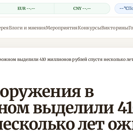
--°C
П
EUR --.--
CNY --.--
ерея
Блоги и мнения
Мероприятия
Конкурсы
Викторины
Г
ожном выделили 410 миллионов рублей спустя несколько л
ооружения в
ом выделили 41
несколько лет о