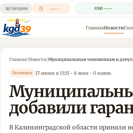
📅
Сегодня
🕒
USD --.--
--:--
Главная
Новости
Гал
Главная
/
Новости
/
Муниципальным чиновникам и депута
17 июня в 15:15 • 8 мин • 0 комм.
Политика
Муниципальны
добавили гара
В Калининградской области приняли но