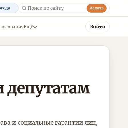
огода
Искать
Войти
олосования
Ещё
 депутатам
рава и социальные гарантии лиц,