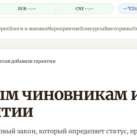
--°C
П
EUR --.--
CNY --.--
ерея
Блоги и мнения
Мероприятия
Конкурсы
Викторины
Г
там добавили гарантии
м чиновникам и
нтии
вый закон, который определяет статус, п