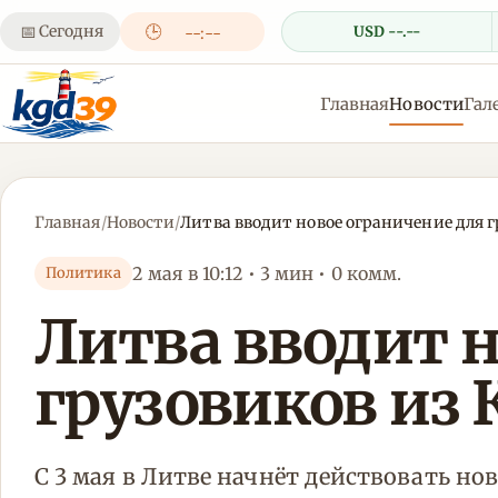
📅
Сегодня
🕒
USD --.--
--:--
Главная
Новости
Гал
Главная
/
Новости
/
Литва вводит новое ограничение для 
2 мая в 10:12 • 3 мин • 0 комм.
Политика
Литва вводит н
грузовиков из 
С 3 мая в Литве начнёт действовать н