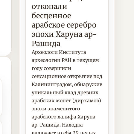
откопали
бесценное
арабское серебро
эпохи Харуна ар-
Рашида
Археологи Института
археологии РАН в текущем
году совершили
сенсационное открытие под
Калининградом, обнаружив
уникальный клад древних
арабских монет (дирхамов)
эпохи знаменитого
арабского халифа Харуна
ар-Рашида. Находка
включает в себя 29 целых