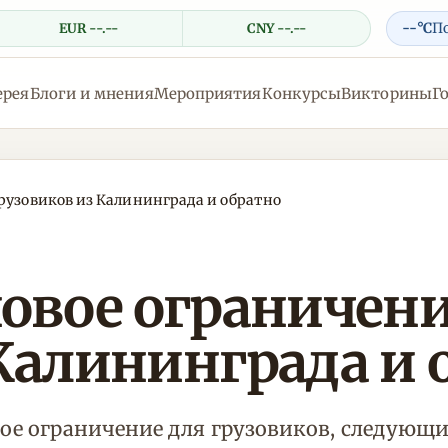
--°C
П
EUR --.--
CNY --.--
ерея
Блоги и мнения
Мероприятия
Конкурсы
Викторины
Г
грузовиков из Калининграда и обратно
овое ограничени
Калининграда и 
овое ограничение для грузовиков, следующ