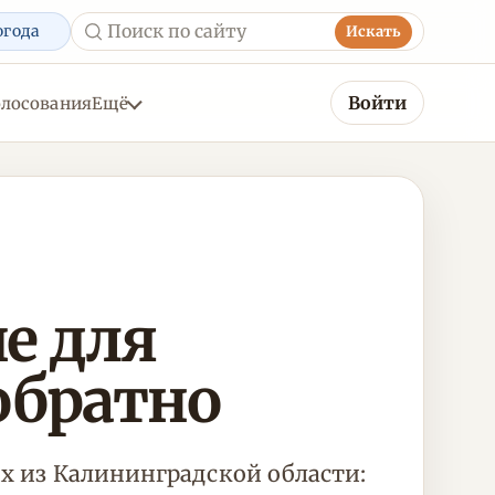
огода
Искать
Войти
олосования
Ещё
е для
обратно
их из Калининградской области: