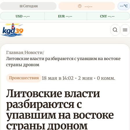
📅
Сегодня
🕒
--°C
--:--
USD --.--
EUR --.--
CNY --.--
Главная
/
Новости
/
Литовские власти разбираются с упавшим на востоке
страны дроном
18 мая в 14:02 • 2 мин • 0 комм.
Происшествия
Литовские власти
разбираются с
упавшим на востоке
страны дроном