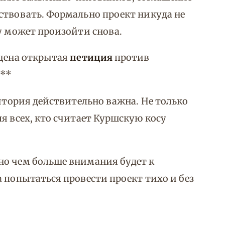
ствовать. Формально проект никуда не
у может произойти снова.
ущена открытая
петиция
против
g
**
ритория действительно важна. Не только
я всех, кто считает Куршскую косу
но чем больше внимания будет к
 попытаться провести проект тихо и без