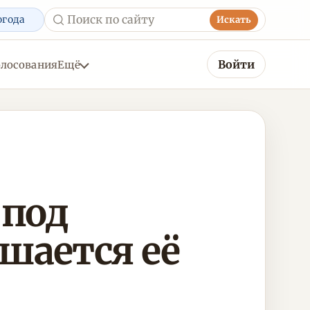
огода
Искать
Войти
олосования
Ещё
 под
шается её