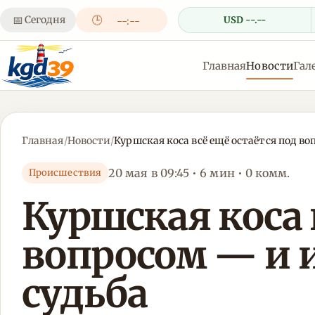
📅
Сегодня
🕒
USD --.--
--:--
Главная
Новости
Гал
Главная
/
Новости
/
Куршская коса всё ещё остаётся под во
20 мая в 09:45 • 6 мин • 0 комм.
Происшествия
Куршская коса 
вопросом — и и
судьба