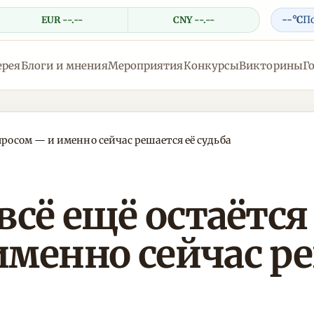
--°C
П
EUR --.--
CNY --.--
ерея
Блоги и мнения
Мероприятия
Конкурсы
Викторины
Г
просом — и именно сейчас решается её судьба
всё ещё остаётся
менно сейчас ре