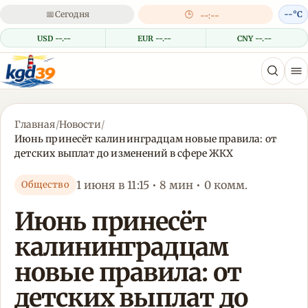
📅
Сегодня
🕒
--°C
--:--
USD --.--
EUR --.--
CNY --.--
Главная
/
Новости
/
Июнь принесёт калининградцам новые правила: от
детских выплат до изменений в сфере ЖКХ
1 июня в 11:15 • 8 мин • 0 комм.
Общество
Июнь принесёт
калининградцам
новые правила: от
детских выплат до