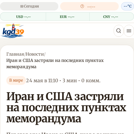
📅
Сегодня
🕒
--°C
--:--
USD --.--
EUR --.--
CNY --.--
Главная
/
Новости
/
Иран и США застряли на последних пунктах
меморандума
24 мая в 11:10 • 3 мин • 0 комм.
В мире
Иран и США застряли
на последних пунктах
меморандума