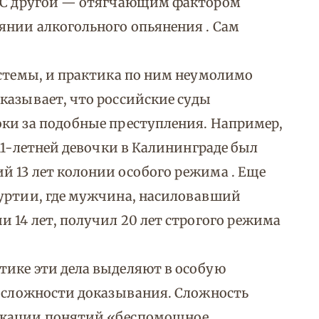
. С другой — отягчающим фактором
янии алкогольного опьянения . Сам
истемы, и практика по ним неумолимо
казывает, что российские суды
оки за подобные преступления. Например,
 11-летней девочки в Калининграде был
 13 лет колонии особого режима . Еще
муртии, где мужчина, насиловавший
 14 лет, получил 20 лет строгого режима
тике эти дела выделяют в особую
и сложности доказывания. Сложность
икации понятий «беспомощное