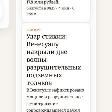
17,8 млн рублей.
6 августа в 08:15 • 4 мин • 0
комм.
В МИРЕ
Удар стихии:
Венесуэлу
накрыли две
волны
разрушительных
подземных
толчков
В Венесуэле зафиксировано
мощное и разрушительное
землетрясение,
сопровождавшееся двумя