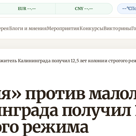
--°C
П
EUR --.--
CNY --.--
ерея
Блоги и мнения
Мероприятия
Конкурсы
Викторины
Г
житель Калининграда получил 12,5 лет колонии строгого р
я» против малол
града получил 1
ого режима