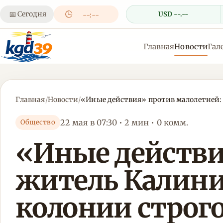
📅
Сегодня
🕒
USD --.--
--:--
Главная
Новости
Гал
Главная
/
Новости
/
«Иные действия» против малолетней: 
22 мая в 07:30 • 2 мин • 0 комм.
Общество
«Иные действи
житель Калинин
колонии строг