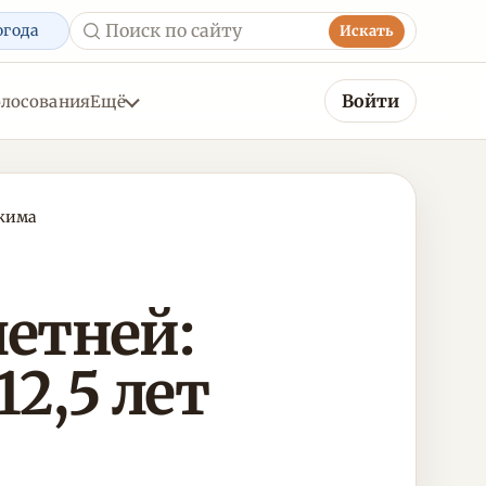
огода
Искать
Войти
олосования
Ещё
ежима
етней:
2,5 лет