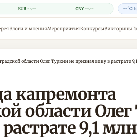
--°C
П
EUR --.--
CNY --.--
ерея
Блоги и мнения
Мероприятия
Конкурсы
Викторины
Г
адской области Олег Туркин не признал вину в растрате 9,1
да капремонта
ой области Олег
 растрате 9,1 мл