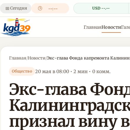
📅
Сегодня
🕒
USD --.--
--:--
Главная
Новости
Гал
Главная
/
Новости
/
Экс-глава Фонда капремонта Калинингр
20 мая в 08:00 • 2 мин • 0 комм.
Общество
Экс-глава Фон
Калининградск
признал вину в