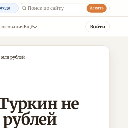
огода
Искать
Войти
олосования
Ещё
 млн рублей
 Туркин не
н рублей