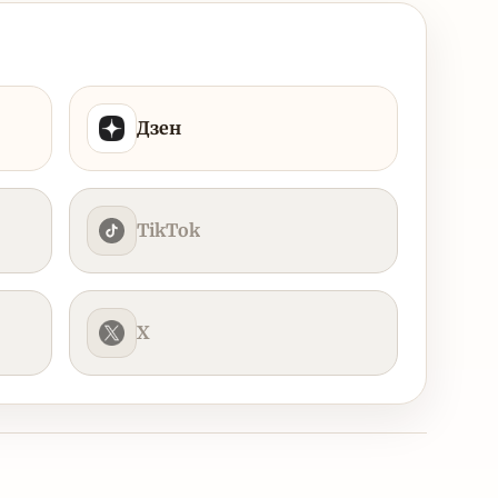
Дзен
TikTok
X