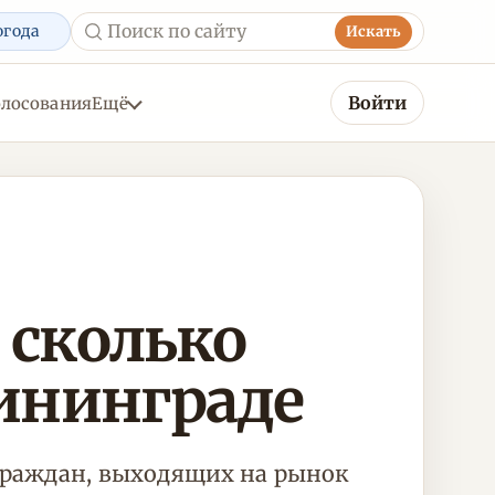
огода
Искать
Войти
олосования
Ещё
 сколько
ининграде
граждан, выходящих на рынок