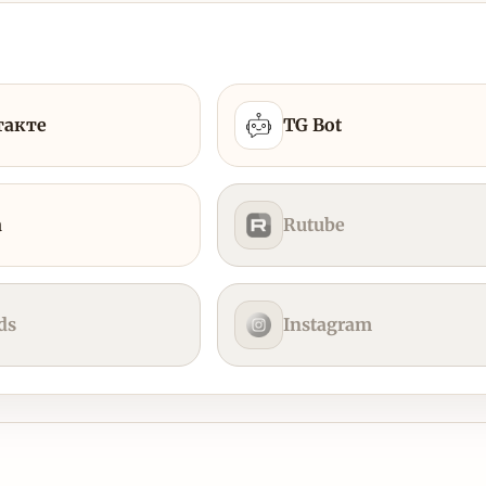
такте
TG Bot
а
Rutube
ds
Instagram