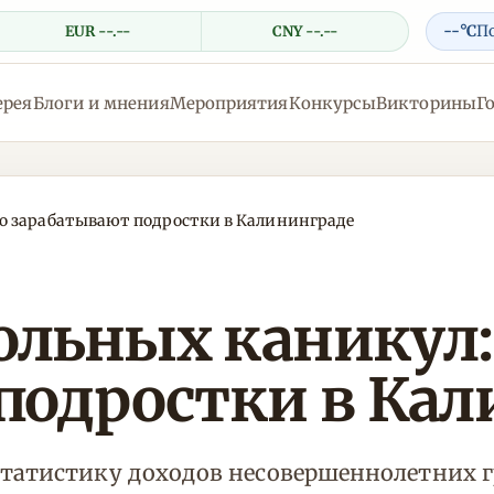
--°C
П
EUR --.--
CNY --.--
ерея
Блоги и мнения
Мероприятия
Конкурсы
Викторины
Г
о зарабатывают подростки в Калининграде
льных каникул:
подростки в Кал
статистику доходов несовершеннолетних 