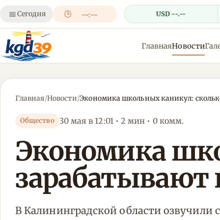
📅
Сегодня
🕒
USD --.--
--:--
Главная
Новости
Гал
Главная
/
Новости
/
Экономика школьных каникул: скольк
30 мая в 12:01 • 2 мин • 0 комм.
Общество
Экономика шко
зарабатывают 
В Калининградской области озвучили 