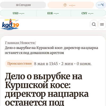
📅
Сегодня
🕒
--°C
--:--
USD --.--
EUR --.--
CNY --.--
Главная
/
Новости
/
Дело о вырубке на Куршской косе: директор нацпарка
останется под домашним арестом
8 мая в 13:45 • 2 мин • 0 комм.
Происшествия
Дело о вырубке на
Куршской косе:
директор нацпарка
останется под