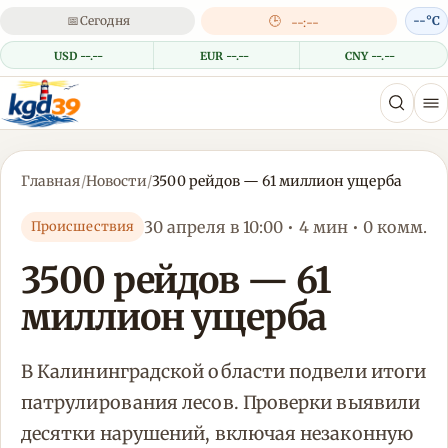
📅
Сегодня
🕒
--°C
--:--
USD --.--
EUR --.--
CNY --.--
Главная
/
Новости
/
3500 рейдов — 61 миллион ущерба
30 апреля в 10:00 • 4 мин • 0 комм.
Происшествия
3500 рейдов — 61
миллион ущерба
В Калининградской области подвели итоги
патрулирования лесов. Проверки выявили
десятки нарушений, включая незаконную