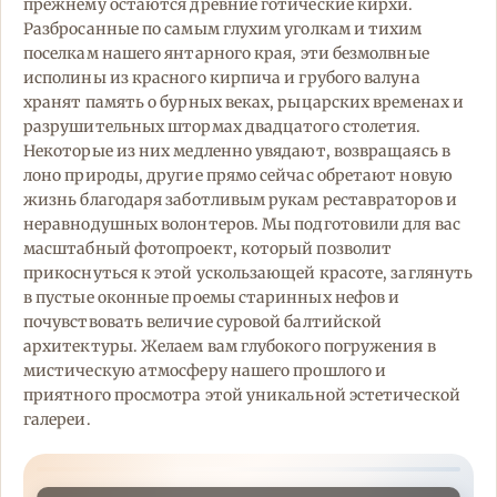
прежнему остаются древние готические кирхи.
Разбросанные по самым глухим уголкам и тихим
поселкам нашего янтарного края, эти безмолвные
исполины из красного кирпича и грубого валуна
хранят память о бурных веках, рыцарских временах и
разрушительных штормах двадцатого столетия.
Некоторые из них медленно увядают, возвращаясь в
лоно природы, другие прямо сейчас обретают новую
жизнь благодаря заботливым рукам реставраторов и
неравнодушных волонтеров. Мы подготовили для вас
масштабный фотопроект, который позволит
прикоснуться к этой ускользающей красоте, заглянуть
в пустые оконные проемы старинных нефов и
почувствовать величие суровой балтийской
архитектуры. Желаем вам глубокого погружения в
мистическую атмосферу нашего прошлого и
приятного просмотра этой уникальной эстетической
галереи.