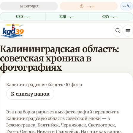
📅
Сегодня
🕒
--°C
--:--
USD --.--
EUR --.--
CNY --.--
Калининградская область:
советская хроника в
фотографиях
Калининградская область · 10 фото
К списку папок
Эта подборка раритетных фотографий переносит в
Калининградскую область советской эпохи — в
Зеленоградск, Балтийск, Черняховск, Светлогорск,
Гусев, Озёрск, Неман и Гвардейск. На снимках видно,