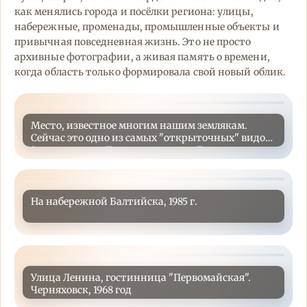
как менялись города и посёлки региона: улицы,
набережные, променады, промышленные объекты и
привычная повседневная жизнь. Это не просто
архивные фотографии, а живая память о времени,
когда область только формировала свой новый облик.
Место, известное многим нашим землякам.
Сейчас это одно из самых "открыточных" видов
Зеленоградска Перед вами улица Ленина в
Зеленоградске, 1965 год.Ныне Курортный
проспект.
На набережной Балтийска, 1985 г.
Улица Ленина, гостинница "Первомайская".
Черняховск, 1968 год