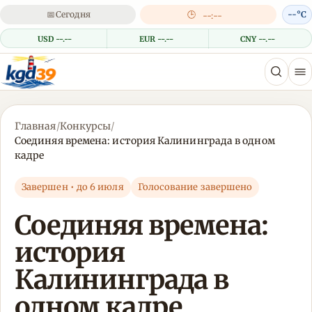
📅
Сегодня
🕒
--°C
--:--
USD --.--
EUR --.--
CNY --.--
Главная
/
Конкурсы
/
Соединяя времена: история Калининграда в одном
кадре
Завершен • до 6 июля
Голосование завершено
Соединяя времена:
история
Калининграда в
одном кадре