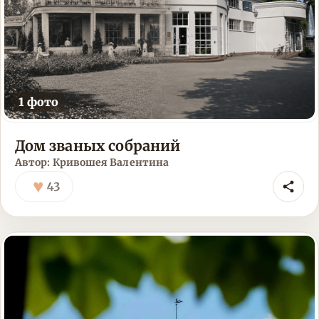
1 фото
Дом званых собраний
Автор: Кривошея Валентина
♥
43