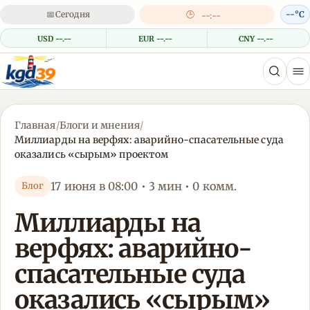
📅
Сегодня
🕒
--°C
--:--
USD --.--
EUR --.--
CNY --.--
Главная
/
Блоги и мнения
/
Миллиарды на верфях: аварийно-спасательные суда
оказались «сырым» проектом
17 июня в 08:00 • 3 мин • 0 комм.
Блог
Миллиарды на
верфях: аварийно-
спасательные суда
оказались «сырым»