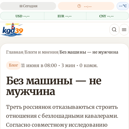
📅
Сегодня
🕒
--°C
--:--
USD --.--
EUR --.--
CNY --.--
Главная
/
Блоги и мнения
/
Без машины — не мужчина
11 июня в 08:00 • 3 мин • 0 комм.
Блог
Без машины — не
мужчина
Треть россиянок отказываються строить
отношения с безлошадными кавалерами.
Согласно совместному исследованию